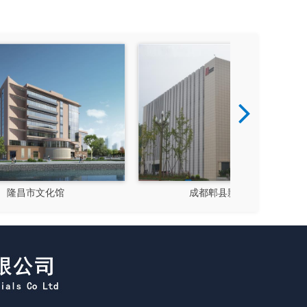
成都郫县影视硅谷
新都